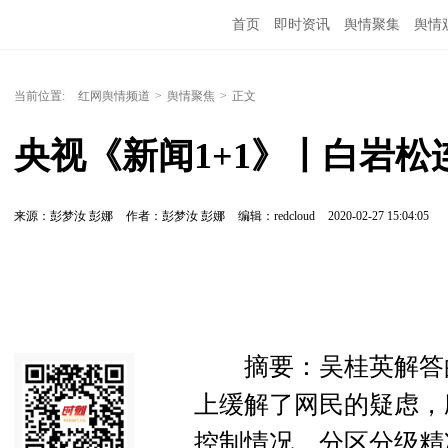
首页
即时资讯
舆情聚集
舆情
当前位置:
红网舆情频道
>
舆情聚焦
>
正文
央视《新闻1+1》丨白岩
来源：彭梦汝 彭娜
作者：彭梦汝 彭娜
编辑：redcloud
2020-02-27 15:04:05
摘要：吴桂英解答的
上缓解了网民的疑虑，
控制情况，分区分级精